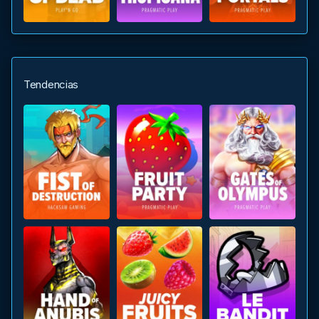
Tendencias