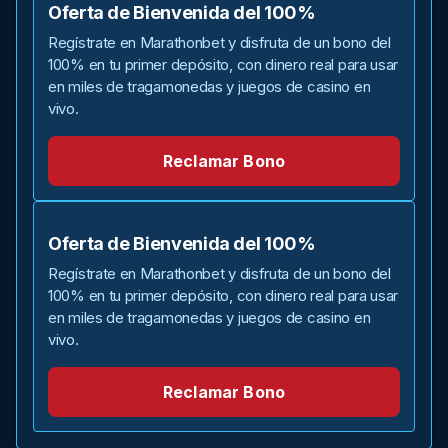
Oferta de Bienvenida del 100%
Regístrate en Marathonbet y disfruta de un bono del
100% en tu primer depósito, con dinero real para usar
en miles de tragamonedas y juegos de casino en
vivo.
Reclamar Bono
Oferta de Bienvenida del 100%
Regístrate en Marathonbet y disfruta de un bono del
100% en tu primer depósito, con dinero real para usar
en miles de tragamonedas y juegos de casino en
vivo.
Reclamar Bono