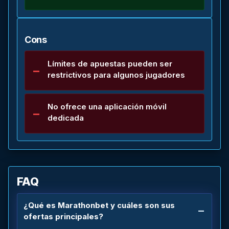
Cons
Límites de apuestas pueden ser
restrictivos para algunos jugadores
No ofrece una aplicación móvil
dedicada
FAQ
¿Qué es Marathonbet y cuáles son sus
ofertas principales?