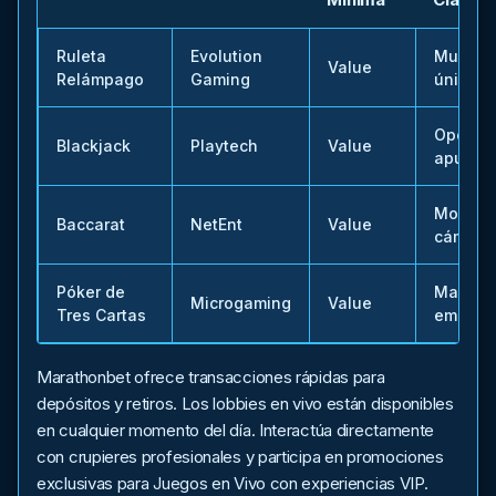
Ruleta
Evolution
Multipl
Value
Relámpago
Gaming
únicos
Opcion
Blackjack
Playtech
Value
apuesta
Modo mu
Baccarat
NetEnt
Value
cámara
Póker de
Manos r
Microgaming
Value
Tres Cartas
emocio
Marathonbet ofrece transacciones rápidas para
depósitos y retiros. Los lobbies en vivo están disponibles
en cualquier momento del día. Interactúa directamente
con crupieres profesionales y participa en promociones
exclusivas para Juegos en Vivo con experiencias VIP.