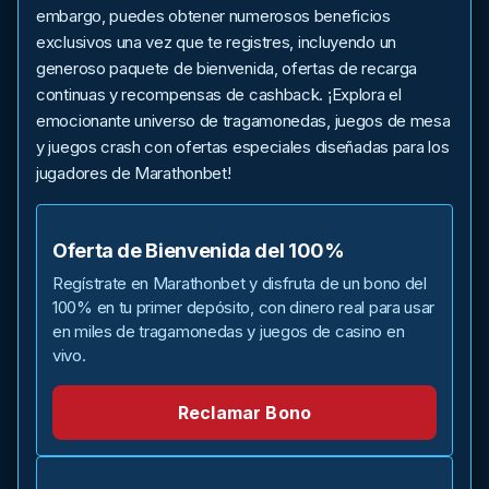
embargo, puedes obtener numerosos beneficios
exclusivos una vez que te registres, incluyendo un
generoso paquete de bienvenida, ofertas de recarga
continuas y recompensas de cashback. ¡Explora el
emocionante universo de tragamonedas, juegos de mesa
y juegos crash con ofertas especiales diseñadas para los
jugadores de Marathonbet!
Oferta de Bienvenida del 100%
Regístrate en Marathonbet y disfruta de un bono del
100% en tu primer depósito, con dinero real para usar
en miles de tragamonedas y juegos de casino en
vivo.
Reclamar Bono