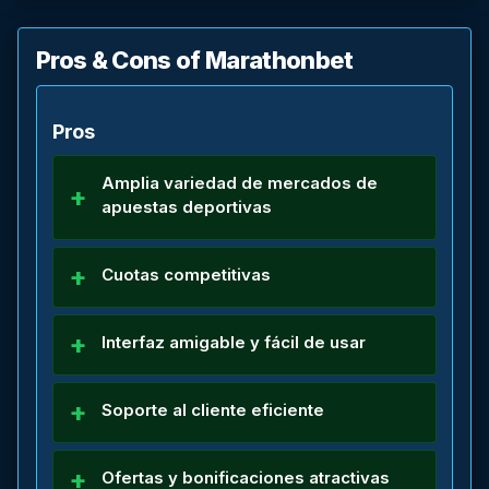
Pros & Cons of Marathonbet
Pros
Amplia variedad de mercados de
apuestas deportivas
Cuotas competitivas
Interfaz amigable y fácil de usar
Soporte al cliente eficiente
Ofertas y bonificaciones atractivas